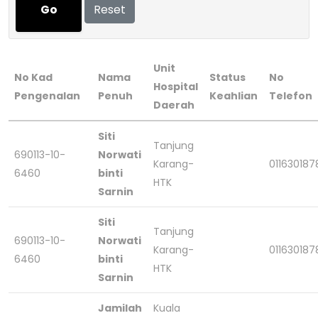
Go
Reset
Unit
No Kad
Nama
Status
No
Hospital
Pengenalan
Penuh
Keahlian
Telefon
Daerah
Siti
Tanjung
690113-10-
Norwati
Karang-
011630187
6460
binti
HTK
Sarnin
Siti
Tanjung
690113-10-
Norwati
Karang-
011630187
6460
binti
HTK
Sarnin
Jamilah
Kuala