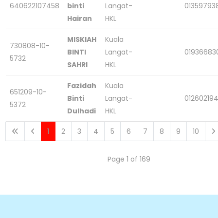
640622107458
binti
Langat-
01359793
Hairan
HKL
MISKIAH
Kuala
730808-10-
BINTI
Langat-
01936683
5732
SAHRI
HKL
Fazidah
Kuala
651209-10-
Binti
Langat-
012602194
5372
Dulhadi
HKL
1
2
3
4
5
6
7
8
9
10
Page 1 of 169