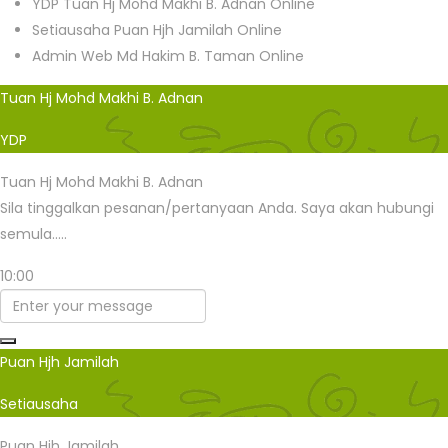
YDP
Tuan Hj Mohd Makhi B. Adnan
Online
Setiausaha
Puan Hjh Jamilah
Online
Admin Web
Md Hakim B. Taman
Online
Tuan Hj Mohd Makhi B. Adnan
YDP
Tuan Hj Mohd Makhi B. Adnan
Sila tinggalkan pesanan/pertanyaan Anda. Saya akan hubungi
semula.....
10:00
Puan Hjh Jamilah
Setiausaha
Puan Hjh Jamilah