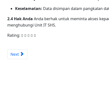
Keselamatan:
Data disimpan dalam pangkalan dat
2.4 Hak Anda
Anda berhak untuk meminta akses kepad
menghubungi Unit IT SHS.
Rating:
Next article: Terma & Syarat (Terms and Conditions)
Next